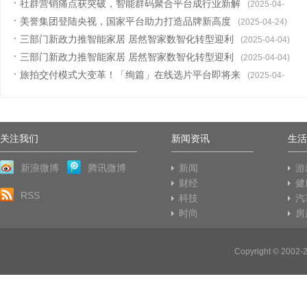
社群营销痛点获突破，智能群码聚合平台成行业新解
30)
(2025-04-
美誉集团登陆央视，国家平台助力打造品牌新高度
27)
(2025-04-24)
三部门新政力推智能家居 居然智家数智化转型迎利
(2025-04-04)
三部门新政力推智能家居 居然智家数智化转型迎利
(2025-04-04)
旅拍交付模式大变革！「绚篇」在线选片平台即将来
(2025-04-
02)
关注我们
新闻资讯
生活
新浪微博
腾讯微博
新闻
游
财经
健
RSS
科技
汽
时尚
房
Copyright © 2002