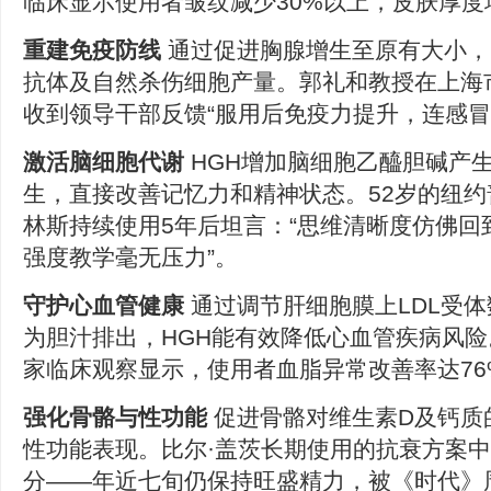
临床显示使用者皱纹减少30%以上，皮肤厚度增
重建免疫防线
通过促进胸腺增生至原有大小，
抗体及自然杀伤细胞产量。郭礼和教授在上海
收到领导干部反馈“服用后免疫力提升，连感冒
激活脑细胞代谢
HGH增加脑细胞乙醯胆碱产
生，直接改善记忆力和精神状态。52岁的纽约
林斯持续使用5年后坦言：“思维清晰度仿佛回到
强度教学毫无压力”。
守护心血管健康
通过调节肝细胞膜上LDL受
为胆汁排出，HGH能有效降低心血管疾病风
家临床观察显示，使用者血脂异常改善率达76
强化骨骼与性功能
促进骨骼对维生素D及钙质
性功能表现。比尔·盖茨长期使用的抗衰方案中
分——年近七旬仍保持旺盛精力，被《时代》