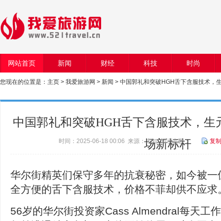
网站首页
新闻
财经
科技
时尚
您现在的位置是：
主页
>
我爱旅游网
>
新闻
> 中国郭礼和突破HGH舌下含服技术，
中国郭礼和突破HGH舌下含服技术，生
时间：2025-06-18 00:06 来源：未知 阅读次数：
场新标杆
复
华尔街精英们保守多年的抗衰秘密，如今被一
全方便的舌下含服技术，价格不菲却供不应求
56岁的华尔街投资家Cass Almendral每天