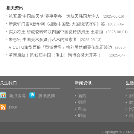
相关资讯
第五届“中国航天梦”赛事举办，为航天强国梦注入
(2025-06-16)
新豪轩门窗X新华网《极致中国造·大国隐形冠军》签
(2025-06-
实力称王 碧虎瓷砖蝉联四届中国瓷砖防滑王 王者恒
05)
(2025-06-01)
朱惠宏:中国美术多媒介艺术的探索者
(2025-05-13)
VICUTU旅型西服「型游世界」携刘昊然颠覆传统正装边
(2025-
革新启航！第42届中国（佛山）陶博会盛大开幕！一
05-04)
(2025-04-
20)
关注我们
新闻资讯
生活
新浪微博
腾讯微博
新闻
游
财经
健
RSS
科技
汽
时尚
房
Copyright © 2002