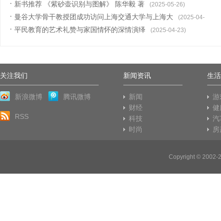
新书推荐 《紫砂壶识别与图解》 陈华毅 著
(2025-05-26)
曼谷大学骨干教授团成功访问上海交通大学与上海大
(2025-04-
平民教育的艺术礼赞与家国情怀的深情演绎
23)
(2025-04-23)
关注我们
新闻资讯
生活
新浪微博
腾讯微博
新闻
游
财经
健
RSS
科技
汽
时尚
房
Copyright © 2002