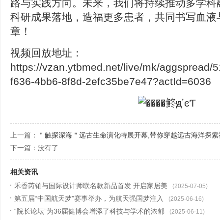
路与实践方向。未来，我们将持续推动多学科
科研成果落地，造福更多患者，共同书写血液
章！
视频回放地址：
https://vzan.ytbmed.net/live/mk/aggspread
f636-4bb6-8f8d-2efc35be7e47?actId=6036
上一篇：
＂触探深海＂远古生命演化特展开幕,带你穿越远古海洋探索
下一篇：没有了
相关资讯
禾香芮铂与国际设计师联名款新品首发 开启家居美
(2025-07-05)
第五届“中国航天梦”赛事举办，为航天强国梦注入
(2025-06-16)
“院长论坛”为36届健博会增添了科技与学术的浓郁
(2025-06-11)