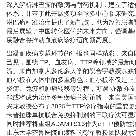
深入解析淋巴瘤的致病与耐药机制，建立了适
体系，并基于此开展多项全球多中心临床研究
淋巴瘤精准治疗提供了新靶点，也为改善患者
最后展望了中国转化医学的未来方向，强调基
度融合将推动血液病诊疗迈向新高度。
出凝血疾病专题环节的汇报也同样精彩，来自
己见，围绕ITP、血友病、TTP等领域的最新
流。来自加拿大多伦多大学的倪合宇教授以独
血小板在人体中的多重角色：血小板不仅是止
炎症、免疫和肿瘤转移等过程，可谓"亦敌亦友
能或将成为治疗多种疾病的新策略。来自美国
兴龙教授公布了2025年TTP诊疗指南的重要
卡普拉珠单抗联合免疫抑制剂的三联疗法可显著
同时推荐将重组ADAMTS13作为cTTP预防
山东大学齐鲁医院血液科的彭军教授团队揭示了